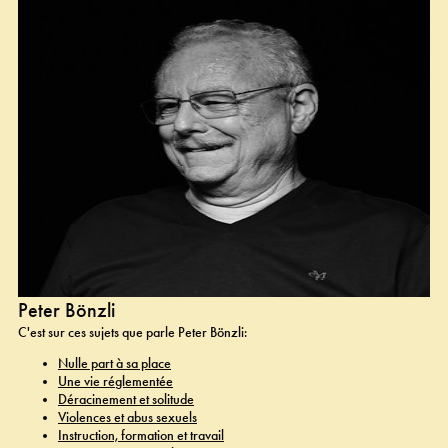
Peter Bönzli
C'est sur ces sujets que parle Peter Bönzli:
Nulle part à sa place
Une vie réglementée
Déracinement et solitude
Violences et abus sexuels
Instruction, formation et travail