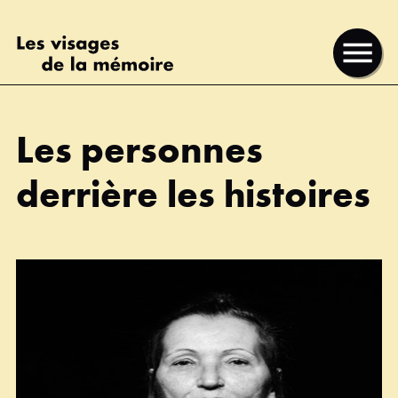
Direkt
Direkt
Visages
zum
zum
de
Ouvrir
Inhalt
Footer
la
le
mémoire
menu
Les personnes
derrière les histoires