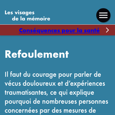
Direkt
Direkt
Visages
zum
zum
de
Ouvrir
Inhalt
Footer
la
le
Conséquences pour la santé
mémoire
menu
Refoulement
Il faut du courage pour parler de
vécus douloureux et d’expériences
traumatisantes, ce qui explique
pourquoi de nombreuses personnes
concernées par des mesures de