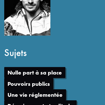
Sujets
Nulle part à sa place
Pouvoirs publics
Une vie réglementée